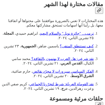
مقالات مختارة لهذا الشهر
هذه المختارات لا تعني بالضرورة موافقتنا على محتواها أو اتفاقنا
معها، بل رأينا أنها اسهامات تستحق مشاركتها معكم.
ترمب... "جائزة نوبل" والسلام البعيد
، ابراهيم حميدي،
المجلة
،
٢٥ تشرين الثاني، ٢٠٢٤.
كيف نستنطق المنفى؟
ياسمين ضاهر،
الجمهورية
، ٢٣ تشرين
الثاني، ٢٠٢٤.
نقد شرعي: هل العرب لا يهتمون بالثقافة؟
محمد سامي
الكيال،
القدس العربي
، ٢١ تشرين الثاني، ٢٠٢٤.
الفكر السياسي سيرورات لا مجرّد نقائض
، حازم صاغية،
الشرق الأوسط
، ٢٠ تشرين الثاني، ٢٠٢٤.
نقد القوميّة العربيّة: شرط لتحرّرنا الجماعي
، كريم صفي الدين
وعزت زهرالدين،
درج
، ١٩ تشرين الثاني، ٢٠٢٤.
حلقات مرئية ومسموعة