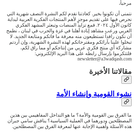
مرحباً،
نتمنى أن تكونوا بخير. كعادتنا نقدم لكم النشرة النصف شهرية التي
نحرص فيها على تقديم موجزٍ لأهم المنتجات الفكرية العربية لبداية
كانون الأول ٢٠٢٤. فمع تزايد المنصات وتبعثر المشهد الفكري
العربي ورعب مشاهد إبادة أهلنا في غزة والحرب في لبنان ، نطمح
أن نكون رافداً تستطيعون منه معرفة ما فاتكم ومتابعة الجديد. لا
تبخلوا علينا بآرائكم ومقترحاتكم لهذه النشرة الشهرية، وإن أردتم
مشاركة أي منتج فكري عربي من إنتاجكم أو مما راق لكم،
فلتتكرموا بإرسال رابطه على هذا البريد الإلكتروني:
newsletter@a3wadqash.com
مقالاتنا الأخيرة
نشوء القومية وإنشاء الأمة
ما الفرق بين القومية والأمة؟ ما هو التداخل المفاهيمي بين هذين
المصطلحين ودورهما في العملية السياسية؟ يناقش سامي جبران
هذه الأسئلة وأهمية الإجابة عنها لمعرفة الفرق بين المصطلحين.