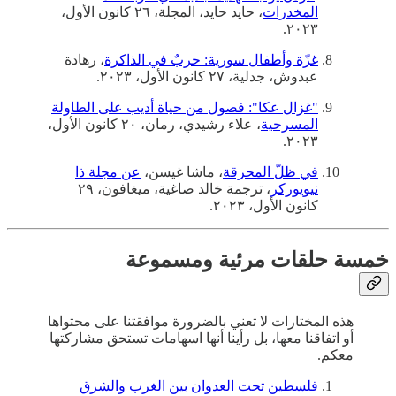
المخدرات
، حايد حايد، المجلة، ٢٦ كانون الأول،
٢٠٢٣.
غزّة وأطفال سورية: حربٌ في الذاكرة
، رهادة
عبدوش، جدلية، ٢٧ كانون الأول، ٢٠٢٣.
"غزال عكا": فصول من حياة أديب على الطاولة
المسرحية
، علاء رشيدي، رمان، ٢٠ كانون الأول،
٢٠٢٣.
في ظلّ المحرقة
، ماشا غيسن،
عن مجلة ذا
نيويوركر
، ترجمة خالد صاغية، ميغافون، ٢٩
كانون الأول، ٢٠٢٣.
خمسة حلقات مرئية ومسموعة
هذه المختارات لا تعني بالضرورة موافقتنا على محتواها
أو اتفاقنا معها، بل رأينا أنها اسهامات تستحق مشاركتها
معكم.
فلسطين تحت العدوان بين الغرب والشرق