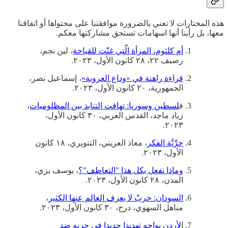
هذه المختارات لا تعني بالضرورة موافقتنا على محتواها أو اتفاقنا
معها، بل رأينا أنها اسهامات تستحق مشاركتها معكم.
أم كلثوم، المرأة الّتي غنّت للقباحة
، لين نجم،
رصيف ٢٢، ٢٨ كانون الأول، ٢٠٢٣.
قراءة راهنة في «وداع العروبة»
، إسماعيل نصر،
الجمهورية، ٢٠ كانون الأول، ٢٠٢٣.
ف
لسطين وسوريا: تهافت التنابذ بين المظلوميات
،
زياد ماجد، القدس العربي، ٣٠ كانون الأول،
٢٠٢٣.
حرِّيَّة الفكر
، معاذ العريني، التنويري، ١٨ كانون
الأول، ٢٠٢٣.
وماذا نفعل بكل هذا "التعاطف"؟
، يوسف بزي،
المدن، ٢٨ كانون الأول، ٢٠٢٣.
السودان: حربٌ لا يعرف العالم عنها الكثير
،
مناهل السهوي، درج، ٣٠ كانون الأول، ٢٠٢٣.
ا
لأردن يواجه تهديدا جديدا في حربه ضد