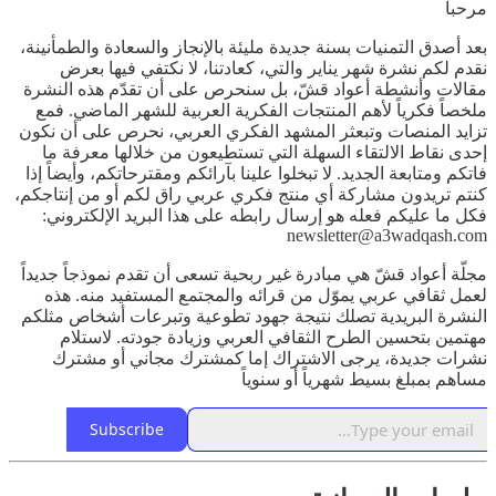
مرحباً
بعد أصدق التمنيات بسنة جديدة مليئة بالإنجاز والسعادة والطمأنينة،
نقدم لكم نشرة شهر يناير والتي، كعادتنا، لا نكتفي فيها بعرض
مقالات وأنشطة أعواد قشّ، بل سنحرص على أن تقدّم هذه النشرة
ملخصاً فكرياً لأهم المنتجات الفكرية العربية للشهر الماضي. فمع
تزايد المنصات وتبعثر المشهد الفكري العربي، نحرص على أن نكون
إحدى نقاط الالتقاء السهلة التي تستطيعون من خلالها معرفة ما
فاتكم ومتابعة الجديد. لا تبخلوا علينا بآرائكم ومقترحاتكم، وأيضاً إذا
كنتم تريدون مشاركة أي منتج فكري عربي راق لكم أو من إنتاجكم،
فكل ما عليكم فعله هو إرسال رابطه على هذا البريد الإلكتروني:
newsletter@a3wadqash.com
مجلّة أعواد قشّ هي مبادرة غير ربحية تسعى أن تقدم نموذجاً جديداً
لعمل ثقافي عربي يموّل من قرائه والمجتمع المستفيد منه. هذه
النشرة البريدية تصلك نتيجة جهود تطوعية وتبرعات أشخاص مثلكم
مهتمين بتحسين الطرح الثقافي العربي وزيادة جودته. لاستلام
نشرات جديدة، يرجى الاشتراك إما كمشترك مجاني أو مشترك
مساهم بمبلغ بسيط شهرياً أو سنوياً
Subscribe