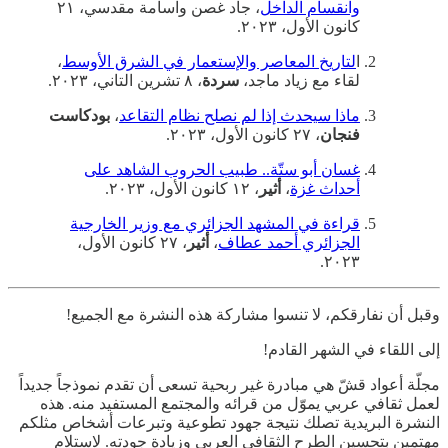
وانقسام الداخل
، جاد غصن واسامة مقدسي، ٢١
كانون الأول، ٢٠٢٣.
ا
لتاريخ المعاصر والإستعمار في الشرق الأوسط
،
لقاء مع زياد ماجد،
سردة
، ٨ تشرين التاني، ٢٠٢٣.
ماذا سيحدث إذا لم نصلح نظام التقاعد
،
بودكاست
فنجان
، ٢٧ كانون الأول، ٢٠٢٣.
غسان أبو ستّة.. طبيب الحروب الشاهد على
أحداث غزة
،
أثير
، ١٢ كانون الأول، ٢٠٢٣.
قراءة في المشهد الجزائري مع وزير الخارجية
الجزائري أحمد عطاف
،
أثير
، ٢٧ كانون الأول،
٢٠٢٣.
وقبل أن نفارقكم، لا تنسوا مشاركة هذه النشرة مع الجميع!
إلى اللقاء في الشهر القادم!
مجلّة أعواد قشّ هي مبادرة غير ربحية تسعى أن تقدم نموذجاً جديداً
لعمل ثقافي عربي يموّل من قرائه والمجتمع المستفيد منه. هذه
النشرة البريدية تصلك نتيجة جهود تطوعية وتبرعات أشخاص مثلكم
مهتمين بتحسين الطرح الثقافي العربي وزيادة جودته. لاستلام