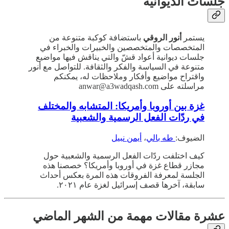
جلسات الديوانية
يستمر
أنور الروقي
باستضافة كوكبة متنوعة من
المتخصصات والمتخصصين والخبيرات والخبراء في
جلسات ديوانية أعواد قشّ والتي يناقش فيها مواضيع
متنوعة في السياسة والفكر والثقافة. للتواصل مع أنور
واقتراح مواضيع وأفكار وملاحظات له، يمكنكم
مراسلته على anwar@a3wadqash.com
غزة بين أوروبا وأمريكا: المتشابه والمختلف
في ردّات الفعل الرسمية والشعبية
الضيوف:
طه بالي
،
أيمن نبيل
كيف اختلفت ردّات الفعل الرسمية والشعبية حول
مجازر قطاع غزة في أوروبا وأمريكا؟ خصصنا هذه
الجلسة لمعرفة الفروقات هذه المرة بعكس أحداث
سابقة، آخرها قصف إسرائيل لغزة عام ٢٠٢١.
عشرة مقالات مهمة من الشهر الماضي