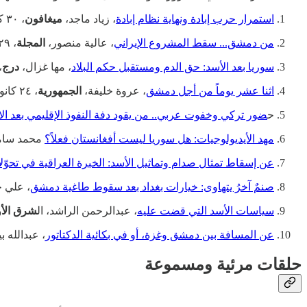
استمرار حرب إبادة ونهاية نظام إبادة
، زياد ماجد،
ميغافون
، ٣٠ كانون الأول، ٢٠٢٤.
من دمشق... سقط المشروع الإيراني
، عالية منصور،
المجلة
، ٢٩ كانون الأول، ٢٠٢٤.
سوريا بعد الأسد: حق الدم ومستقبل حكم البلاد
، مها غزال،
درج
، ٢٨ كان
اثنا عشر يوماً من أجل دمشق
، عروة خليفة،
الجمهورية
، ٢٤ كانون الأول، ٢٠٢٤.
ح
ضور تركي وخفوت عربي.. من يقود دفة النفوذ الإقليمي بعد الا
مهد الأيديولوجيات: هل سوريا ليست أفغانستان فعلاً؟
محمد سامي
عن إسقاط تمثال صدام وتماثيل الأسد: الخبرة العراقية في تحوّل
صنمٌ آخرُ يتهاوى: خيارات بغداد بعد سقوط طاغية دمشق
، علي 
سياسات الأسد التي قضت عليه
، عبدالرحمن الراشد، ال
شرق الأ
عن المسافة بين دمشق وغزة، أو في بكائية الدكتاتور
، عبدالله ب
حلقات مرئية ومسموعة