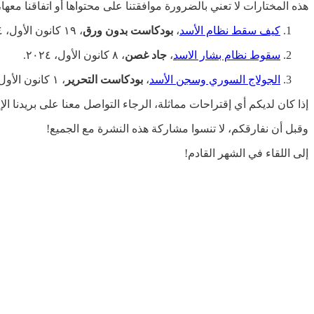
هذه المختارات لا تعني بالضرورة موافقتنا على محتواها أو اتفاقنا معها
كيف سقط نظام الأسد
،
بودكاست بدون ورق
، ١٩ كانون الأول، ٢٠٢٤.
سقوط نظام بشار الاسد
،
جاد غصن
، ٨ كانون الأول، ٢٠٢٤.
الجولاج السوري وسجن الأسد
،
بودكاست التحرير
، ١ كانون الأول، ٢٠٢٤.
إذا كان لديكم أي إقتراحات مماثلة، الرجاء التواصل معنا على بريدنا الإلكتروني: 3wadqash.com
وقبل أن نفارقكم، لا تنسوا مشاركة هذه النشرة مع الجميع!
إلى اللقاء في الشهر القادم!