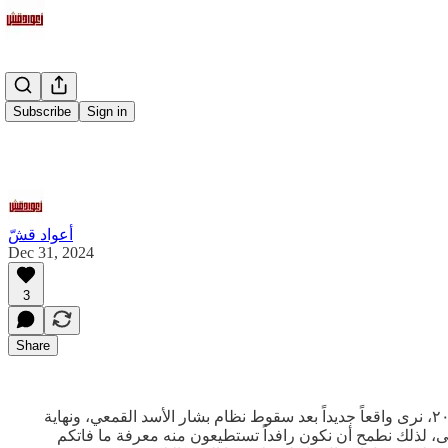
Subscribe
Sign in
أعواد قشّ
Dec 31, 2024
3
Share
نتمنى أن تكونوا بخير. نقدم لكم هذه النشرة الأخيرة لعام ٢٠٢٤ التي نحرص فيها على تقديم موجزٍ لأهم المنتجات الفكرية العربية. مع نهاية ٢٠٢٤، نرى واقعاً جديداً بعد سقوط نظام بشار الأسد القمعي، ونهاية
 لذلك نطمح أن نكون رافداً تستطيعون منه معرفة ما فاتكم