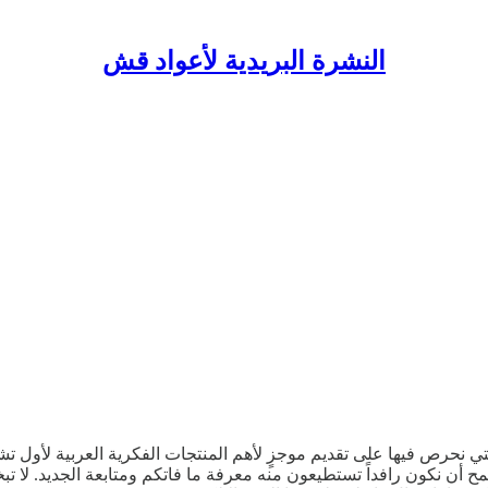
النشرة البريدية لأعواد قش
أن نكون رافداً تستطيعون منه معرفة ما فاتكم ومتابعة الجديد. لا تبخل