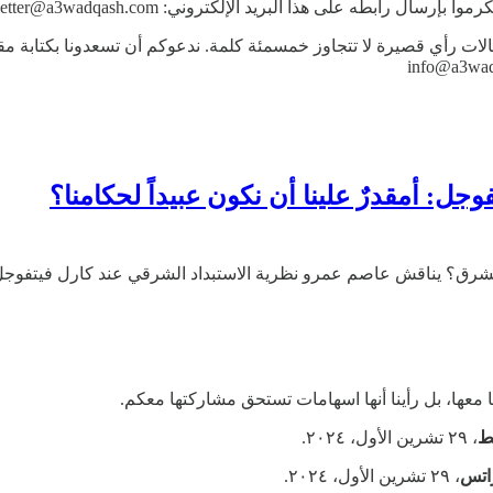
طه على هذا البريد الإلكتروني: newsletter@a3wadqash.com
ات رأي قصيرة لا تتجاوز خمسمئة كلمة. ندعوكم أن تسعدونا بكتابة مقال
جل: أمقدرٌ علينا أن نكون عبيداً لحكامنا؟
الشرق؟ يناقش عاصم عمرو نظرية الاستبداد الشرقي عند كارل فيتفوجل 
ا معها، بل رأينا أنها اسهامات تستحق مشاركتها معكم.
ط
، ٢٩ تشرين الأول، ٢٠٢٤.
اتس
، ٢٩ تشرين الأول، ٢٠٢٤.