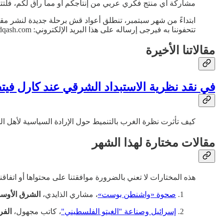
مشاركة أي منتج فكري عربي من إنتاجكم أو مما راق لكم، فلتتكرموا بإرسال راب
ابتداءً من شهر سبتمبر، تنطلق أعواد قش برحلة جديدة لنشر مقال
تتحفوننا به فيرجى إرساله على هذا البريد الإلكتروني: info@a3wadqash.com
مقالاتنا الأخيرة
في نقد نظرية الاستبداد الشرقي عند كارل فيتفو
كيف تأثرت نظرة الغرب بالتنميط حول الإرادة السياسية لأهل 
مقالات مختارة لهذا الشهر
هذه المختارات لا تعني بالضرورة موافقتنا على محتواها أو اتفاقن
صحوة «واشنطن بوست»
، مشاري الذايدي،
الشرق الأوس
إسرائيل وصناعة "الغيتو الفلسطيني"
، كاتب مجهول،
الفر