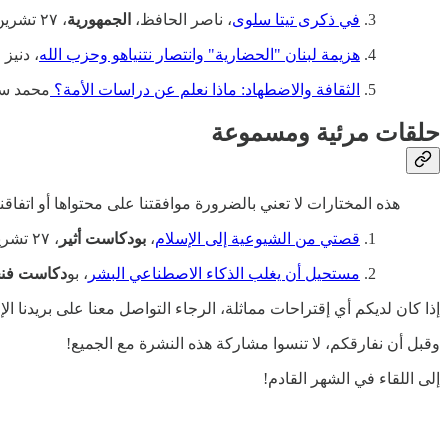
في ذكرى تيتا سلوى
، ناصر الحافظ،
الجمهورية
، ٢٧ تشرين الأول، ٢٠٢٤.
هزيمة لبنان "الحضارية" وانتصار نتنياهو وحزب الله
، دنيز
الثقافة والاضطهاد: ماذا نعلم عن دراسات الأمة؟
محمد سا
حلقات مرئية ومسموعة
هذه المختارات لا تعني بالضرورة موافقتنا على محتواها أو اتفاقن
قصتي من الشيوعية إلى الإسلام
،
بودكاست أثير
، ٢٧ تشرين الأول، ٢٠٢٤.
مستحيل أن يغلب الذكاء الاصطناعي البشر
، بو
دكاست فن
إذا كان لديكم أي إقتراحات مماثلة، الرجاء التواصل معنا على بريدنا الإلكتروني: 3wadqash.com
وقبل أن نفارقكم، لا تنسوا مشاركة هذه النشرة مع الجميع!
إلى اللقاء في الشهر القادم!