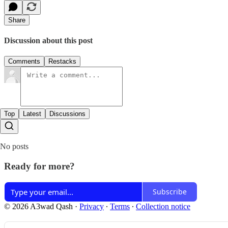
Share
Discussion about this post
Comments
Restacks
Top
Latest
Discussions
No posts
Ready for more?
Subscribe
© 2026 A3wad Qash
·
Privacy
∙
Terms
∙
Collection notice